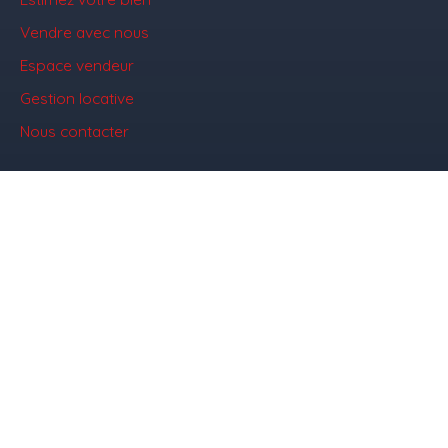
Vendre avec nous
Espace vendeur
Gestion locative
Nous contacter
Informations
Nos honoraires
Mentions légales
Politique de confidentialité
Plan du site
Gérer les cookies
Propulsé par