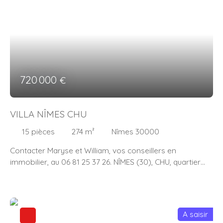
720 000
€
VILLA NÎMES CHU
15
pièces
274
m²
Nîmes 30000
Contacter Maryse et William, vos conseillers en
immobilier, au 06 81 25 37 26. NÎMES (30), CHU, quartier
SAUT-DU-LIEVRE, à quelques minutes du centre ville et
40mn de la mer, maison familiale d'environ 274m² hab. ,
(15 pièces - 7ch. ), offrant 3 appartements indépendants
(2 T4, 1 T3), avec accès piscine (X3), regroupement
A saisir
familial, famille nombreuse et/ou recomposée, de