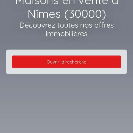
Nîmes (30000)
Découvrez toutes nos offres
immobilières
Ouvrir la recherche
Type d'offre
Vente
Type de bien
Maison
Localisation
Nîmes (30000)
Budget max (€)