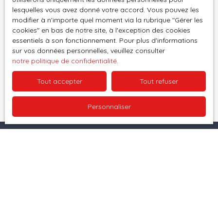
BLOIS CEDEX.
lesquelles vous avez donné votre accord. Vous pouvez les
modifier à n'importe quel moment via la rubrique ″Gérer les
Pour en savoir plus sur le traitement de vos
cookies″ en bas de notre site, à l'exception des cookies
données personnelles, veuillez consulter notre
essentiels à son fonctionnement. Pour plus d'informations
sur vos données personnelles, veuillez consulter
politique de confidentialité
.
notre politique de confidentialité
.
Tout accepter
Tout refuser
Recevoir des annonces
Personnaliser
Je recherche un bien
Vente maison Nîmes (30000)
Vente appartement Nîmes (30000)
Vente maison Beauvoisin (30640)