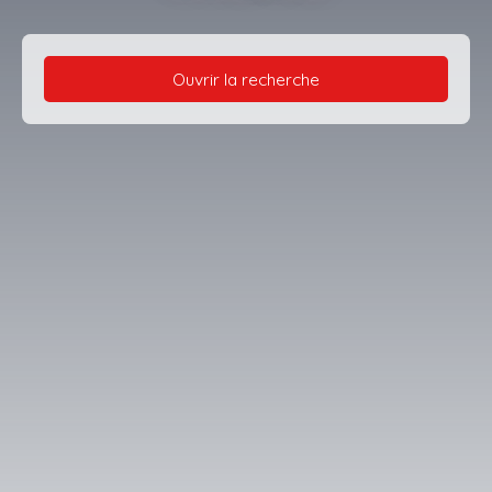
Ouvrir la recherche
Type d'offre
Location
Type de bien
Appartement
Localisation
Garons (30128)
Loyer max (€/mois)
Surface min (m²)
Rechercher