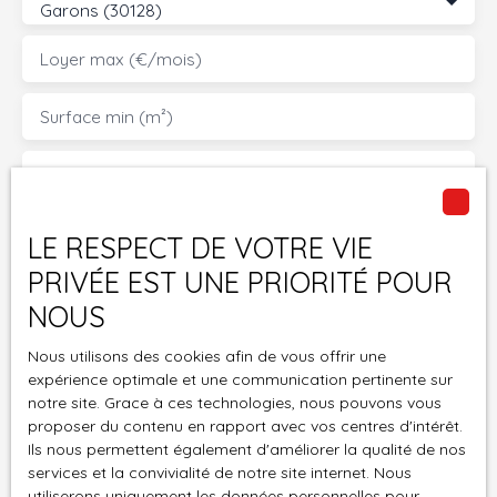
Garons (30128)
Loyer max (€/mois)
Surface min (m²)
Pièces min
J'accepte le traitement de mes données
LE RESPECT DE VOTRE VIE
personnelles conformément au RGPD. Si vous ne
PRIVÉE EST UNE PRIORITÉ POUR
souhaitez pas faire l'objet de prospection
commerciale par voie téléphonique, vous pouvez
NOUS
vous inscrire gratuitement sur la liste d'opposition
Nous utilisons des cookies afin de vous offrir une
au démarchage téléphonique, prévu par l'article
expérience optimale et une communication pertinente sur
L223-1 du code de la consommation, sur le site
notre site. Grace à ces technologies, nous pouvons vous
Internet www.bloctel.gouv.fr ou par courrier
proposer du contenu en rapport avec vos centres d'intérêt.
adressé à :
Ils nous permettent également d'améliorer la qualité de nos
services et la convivialité de notre site internet. Nous
Société Worldline, Service Bloctel, CS 61311, 41013
utiliserons uniquement les données personnelles pour