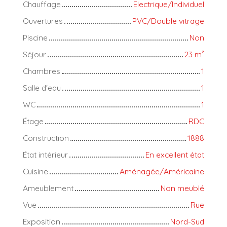
Chauffage
Electrique/Individuel
Ouvertures
PVC/Double vitrage
Piscine
Non
Séjour
23
m²
Chambres
1
Salle d'eau
1
WC
1
Étage
RDC
Construction
1888
État intérieur
En excellent état
Cuisine
Aménagée/Américaine
Ameublement
Non meublé
Vue
Rue
Exposition
Nord-Sud