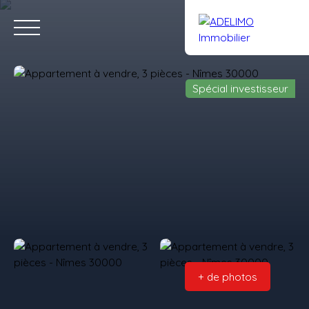
Spécial investisseur
Accueil
Acheter
Louer
Vendre
Gestion
Notre équipe
Estimation
Rejoignez-nous
+ de photos