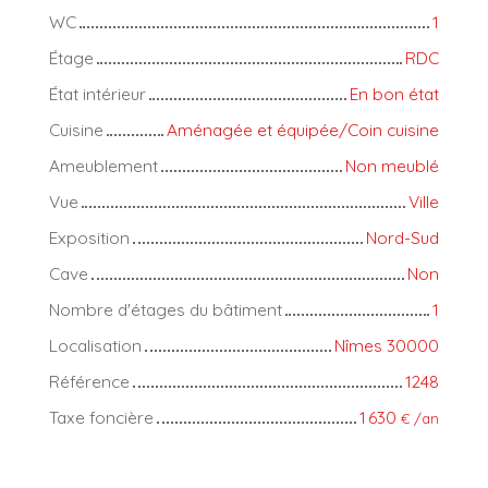
WC
1
Étage
RDC
État intérieur
En bon état
Cuisine
Aménagée et équipée/Coin cuisine
Ameublement
Non meublé
Vue
Ville
Exposition
Nord-Sud
Cave
Non
Nombre d'étages du bâtiment
1
Localisation
Nîmes 30000
Référence
1248
Taxe foncière
1 630
€ /an