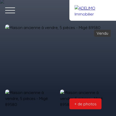
Vendu
Accueil
Acheter
Louer
Vendre
Gestion
Notre équipe
Estimation
Rejoignez-nous
+ de photos