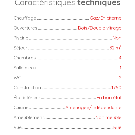
Caractéristiques
techniques
Chauffage
Gaz/En citerne
Ouvertures
Bois/Double vitrage
Piscine
Non
Séjour
32
m²
Chambres
4
Salle d'eau
1
WC
2
Construction
1750
État intérieur
En bon état
Cuisine
Aménagée/Indépendante
Ameublement
Non meublé
Vue
Rue