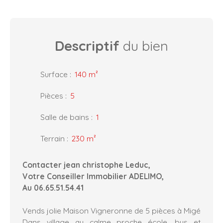
Descriptif
du bien
Surface
:
140
m²
Pièces
:
5
Salle de bains
:
1
Terrain
:
230
m²
Contacter jean christophe Leduc,
Votre Conseiller Immobilier ADELIMO,
Au 06.65.51.54.41
Vends jolie Maison Vigneronne de 5 pièces à Migé
Dans village au calme proche école, bus et