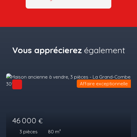
Vous apprécierez
également
Affaire exceptionnelle
46 000
€
3
pièces
80
m²