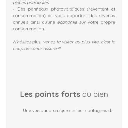
pièces principales
- Des panneaux photovoltaïques (reventent et
consommation) qui vous apportent des revenus
annuels ainsi qu'une
économie sur
votre propre
consommation.
N'hésitez
plus,
venez la visiter au plus vite, c'est le
coup de coeur assuré !!!
Les points forts
du bien
Une vue panoramique sur les montagnes des cevennes ainsi que sur la ville de la Grand Combe, terrain entièrement clôturé, mode de chauffage economique, panneaux photovoltaïques revente + consomation, garage, pas de vis à vis, quartier calme, rénovée avec goût, aucun frais à prevoir, exposition sud/ouest...