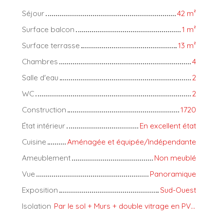
Séjour
42
m²
Surface balcon
1
m²
Surface terrasse
13
m²
Chambres
4
Salle d'eau
2
WC
2
Construction
1720
État intérieur
En excellent état
Cuisine
Aménagée et équipée/Indépendante
Ameublement
Non meublé
Vue
Panoramique
Exposition
Sud-Ouest
Isolation
Par le sol + Murs + double vitrage en PVC de partout