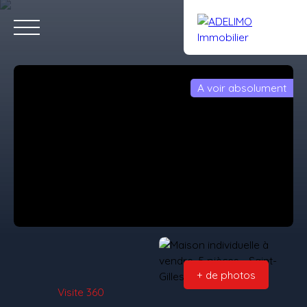
A voir absolument
Accueil
Acheter
Louer
Vendre
Gestion
Notre équipe
Estimation
Rejoignez-nous
+ de photos
Visite 360