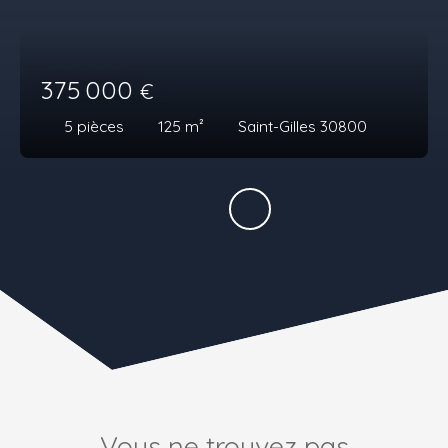
375 000
€
5
pièces
125
m²
Saint-Gilles 30800
Vous ne trouvez pas