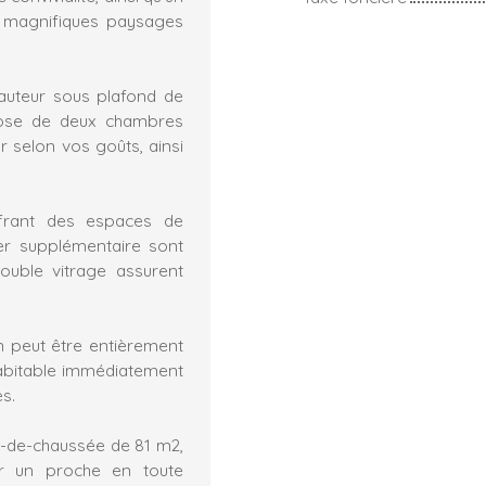
 magnifiques paysages
hauteur sous plafond de
pose de deux chambres
 selon vos goûts, ainsi
frant des espaces de
er supplémentaire sont
ouble vitrage assurent
n peut être entièrement
habitable immédiatement
es.
z-de-chaussée de 81 m2,
lir un proche en toute