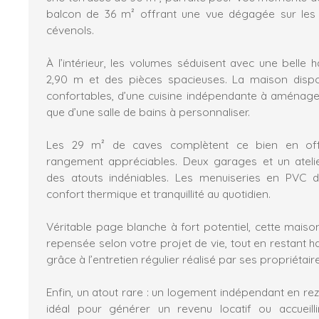
balcon de 36 m² offrant une vue dégagée sur les
cévenols.
À l’intérieur, les volumes séduisent avec une belle 
2,90 m et des pièces spacieuses. La maison dis
confortables, d’une cuisine indépendante à aménager
que d’une salle de bains à personnaliser.
Les 29 m² de caves complètent ce bien en of
rangement appréciables. Deux garages et un ateli
des atouts indéniables. Les menuiseries en PVC d
confort thermique et tranquillité au quotidien.
Véritable page blanche à fort potentiel, cette maiso
repensée selon votre projet de vie, tout en restant 
grâce à l’entretien régulier réalisé par ses propriétair
Enfin, un atout rare : un logement indépendant en re
idéal pour générer un revenu locatif ou accueil