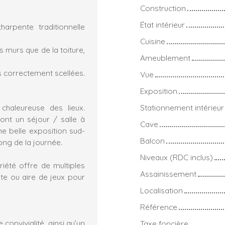
Construction
État intérieur
arpente traditionnelle
Cuisine
s murs que de la toiture,
Ameublement
es correctement scellées.
Vue
Exposition
chaleureuse des lieux.
Stationnement intérieur
ont un séjour / salle à
Cave
e belle exposition sud-
Balcon
long de la journée.
Niveaux (RDC inclus)
iété offre de multiples
Assainissement
nte ou aire de jeux pour
Localisation
Référence
onvivialité, ainsi qu’un
Taxe foncière