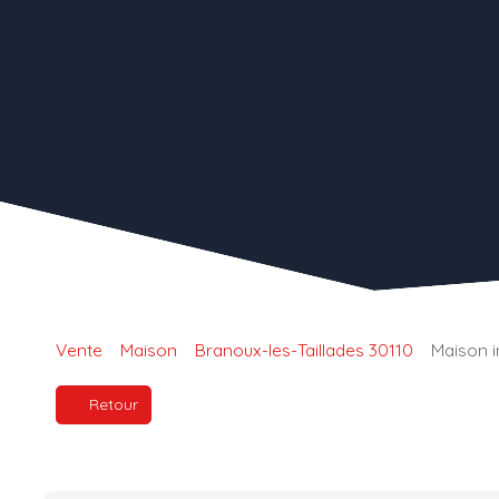
Vente
Maison
Branoux-les-Taillades 30110
Maison i
Retour