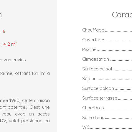
n
Carac
Chauffage
:
6
Ouvertures
:
412
m²
Piscine
Climatisation
n vos envies
Surface au sol
harme, offrant 164 m² à
Séjour
Surface balcon
Surface terrasse
nnée 1980, cette maison
ort potentiel. C’est une
Chambres
niveau avec un accès
Salle d'eau
DV, volet persienne en
WC