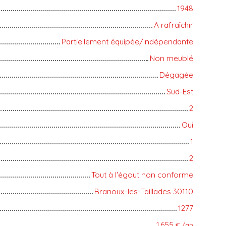
1948
A rafraîchir
Partiellement équipée/Indépendante
Non meublé
Dégagée
Sud-Est
2
Oui
1
2
Tout à l'égout non conforme
Branoux-les-Taillades 30110
1277
1 655
€ /an