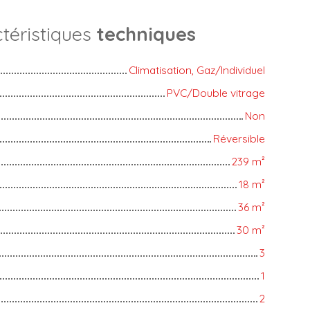
téristiques
techniques
Climatisation, Gaz/Individuel
PVC/Double vitrage
Non
Réversible
239
m²
18
m²
36
m²
30
m²
3
1
2