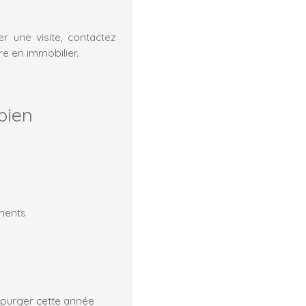
r une visite, contactez
e en immobilier.
bien
ements
 purger cette année