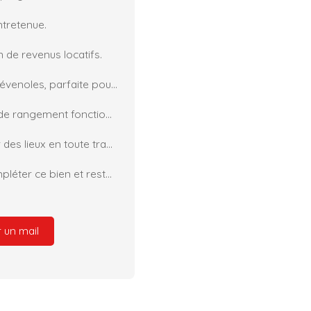
ntretenue.
de revenus locatifs.
Une belle terrasse avec vue sur les montagnes cévenoles, parfaite pour partager des moments conviviaux en toute tranquillité, sans aucun vis-à-vis.
Des annexes proposant de nombreux espaces de rangement fonctionnels.
Un extérieur entièrement clos, idéal pour profiter des lieux en toute tranquillité.
De nombreuses autres prestations viennent compléter ce bien et restent à découvrir.
 un mail