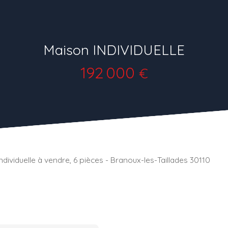
Maison INDIVIDUELLE
192 000
€
ndividuelle à vendre, 6 pièces - Branoux-les-Taillades 30110