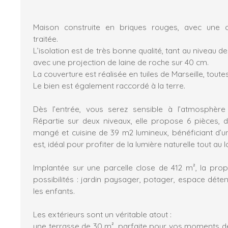
Maison construite en briques rouges, avec une ch
traitée.
L’isolation est de très bonne qualité, tant au niveau de
avec une projection de laine de roche sur 40 cm.
La couverture est réalisée en tuiles de Marseille, tout
Le bien est également raccordé à la terre.
Dès l’entrée, vous serez sensible à l’atmosphère 
Répartie sur deux niveaux, elle propose 6 pièces, d
mangé et cuisine de 39 m2 lumineux, bénéficiant d’un
est, idéal pour profiter de la lumière naturelle tout au 
Implantée sur une parcelle close de 412 m², la propr
possibilités : jardin paysager, potager, espace déte
les enfants.
Les extérieurs sont un véritable atout :
une terrasse de 30 m², parfaite pour vos moments de c