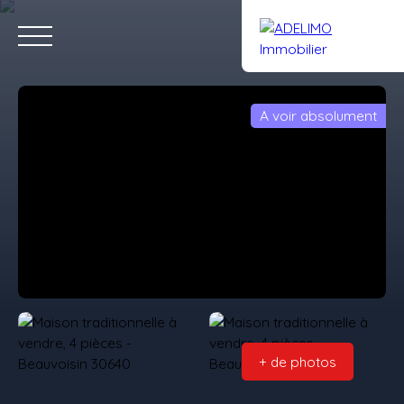
A voir absolument
Accueil
Acheter
Louer
Vendre
Gestion
Notre équipe
Estimation
Rejoignez-nous
+ de photos