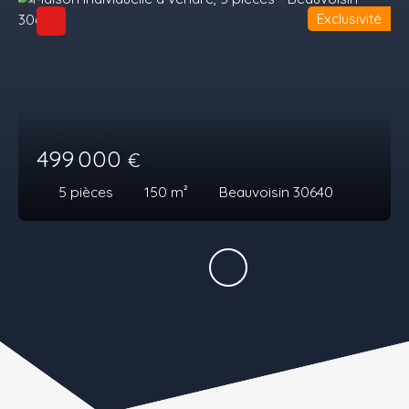
Exclusivité
499 000
€
5
pièces
150
m²
Beauvoisin 30640