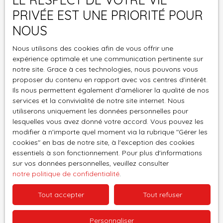
de 2,50 m ajoute à l’élégance des pièces. Située au cœur
PRIVÉE EST UNE PRIORITÉ POUR
de Saint-Martin-de-Valgalgues, cette maison orientée
Pièces min
NOUS
sud-ouest offre une vue dégagée sur les montagnes et
un ensoleillement optimal toute la journée, avec des
J'accepte le traitement de mes données
Nous utilisons des cookies afin de vous offrir une
commodités accessibles à proximité. Contact Ne laissez
expérience optimale et une communication pertinente sur
personnelles conformément au RGPD. Si vous ne
pas passer cette opportunité unique d’acquérir une
notre site. Grace à ces technologies, nous pouvons vous
souhaitez pas faire l'objet de prospection
demeure de caractère au potentiel exceptionnel.
proposer du contenu en rapport avec vos centres d'intérêt.
commerciale par voie téléphonique, vous pouvez
Contactez-moi au 07. 83. 30. 82. 42 pour planifier une
Ils nous permettent également d'améliorer la qualité de nos
vous inscrire gratuitement sur la liste d'opposition
visite et découvrir tout le charme de cette maison.
services et la convivialité de notre site internet. Nous
au démarchage téléphonique, prévu par l'article
utiliserons uniquement les données personnelles pour
L223-1 du code de la consommation, sur le site
lesquelles vous avez donné votre accord. Vous pouvez les
Internet www.bloctel.gouv.fr ou par courrier
modifier à n'importe quel moment via la rubrique ″Gérer les
adressé à :
cookies″ en bas de notre site, à l'exception des cookies
essentiels à son fonctionnement. Pour plus d'informations
Société Worldline, Service Bloctel, CS 61311, 41013
sur vos données personnelles, veuillez consulter
notre politique de confidentialité
.
BLOIS CEDEX.
Tout accepter
Tout refuser
Pour en savoir plus sur le traitement de vos
données personnelles, veuillez consulter notre
politique de confidentialité
.
Personnaliser