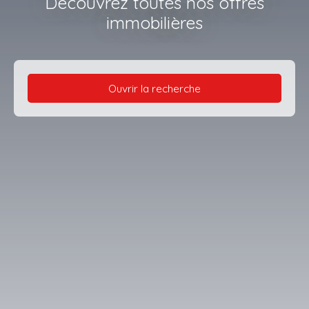
Découvrez toutes nos offres
immobilières
Ouvrir la recherche
Type d'offre
Vente
Type de bien
Maison
Localisation
Saint-Martin-de-Valgalgues (30520)
Budget max (€)
Surface min (m²)