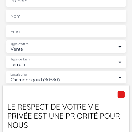
Prénom
Nom
Email
Type d'offre
Vente
Type de bien
Terrain
Localisation
Chamborigaud (30530)
Budget max (€)
LE RESPECT DE VOTRE VIE
Surface min (m²)
PRIVÉE EST UNE PRIORITÉ POUR
J'accepte le traitement de mes données
NOUS
personnelles conformément au RGPD. Si vous ne