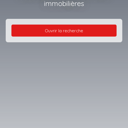
immobilières
Ouvrir la recherche
Type d'offre
Vente
Type de bien
Terrain
Localisation
Chamborigaud (30530)
Budget max (€)
Surface min (m²)