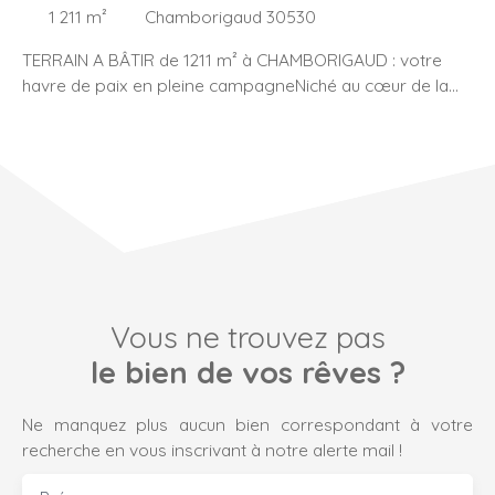
1 211
m²
Chamborigaud 30530
TERRAIN A BÂTIR de 1211 m² à CHAMBORIGAUD : votre
havre de paix en pleine campagneNiché au cœur de la
charmante commune de Chamborigaud, à 35 minutes d'
Alès, ce terrain constructible de 1211 m²(851m²+360m²)
vous offre l'opportunité unique de construire votre nid
douillet. Entouré d'une vue imprenable sur la campagne,
ce terrain est un véritable écrin de verdure, où le calme et
la sérénité règnent en maître. Il est également piscinable.
RESEAUX EN BORDURE DE CHEMIN. A viabilisé Contactez
nous dès maintenant pour plus d'informations.
Vous ne trouvez pas
le bien de vos rêves ?
Ne manquez plus aucun bien correspondant à votre
recherche en vous inscrivant à notre alerte mail !