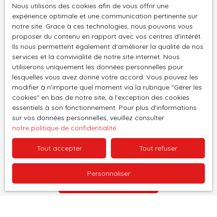
Nous utilisons des cookies afin de vous offrir une
souhaitez pas faire l'objet de prospection
expérience optimale et une communication pertinente sur
commerciale par voie téléphonique, vous pouvez
notre site. Grace à ces technologies, nous pouvons vous
vous inscrire gratuitement sur la liste d'opposition
proposer du contenu en rapport avec vos centres d'intérêt.
au démarchage téléphonique, prévu par l'article
Ils nous permettent également d'améliorer la qualité de nos
L223-1 du code de la consommation, sur le site
services et la convivialité de notre site internet. Nous
Internet www.bloctel.gouv.fr ou par courrier
utiliserons uniquement les données personnelles pour
adressé à :
lesquelles vous avez donné votre accord. Vous pouvez les
modifier à n'importe quel moment via la rubrique ″Gérer les
Société Worldline, Service Bloctel, CS 61311, 41013
cookies″ en bas de notre site, à l'exception des cookies
BLOIS CEDEX.
essentiels à son fonctionnement. Pour plus d'informations
sur vos données personnelles, veuillez consulter
notre politique de confidentialité
.
Pour en savoir plus sur le traitement de vos
données personnelles, veuillez consulter notre
Tout accepter
Tout refuser
politique de confidentialité
.
Personnaliser
Recevoir des annonces