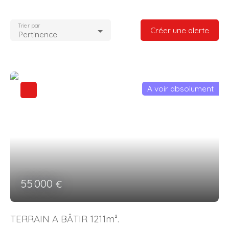
Trier par
Créer une alerte
Pertinence
A voir absolument
55 000
€
TERRAIN A BÂTIR 1211m².